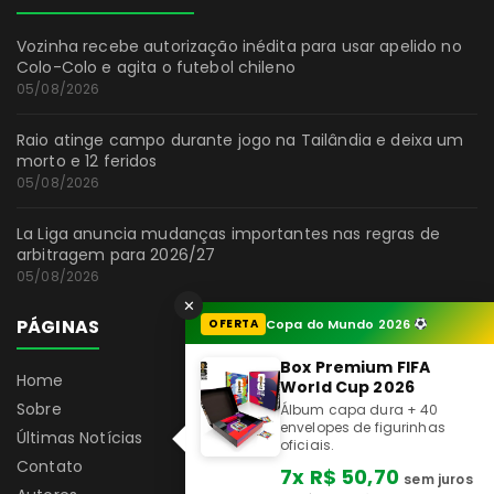
Vozinha recebe autorização inédita para usar apelido no
Colo-Colo e agita o futebol chileno
05/08/2026
Raio atinge campo durante jogo na Tailândia e deixa um
morto e 12 feridos
05/08/2026
La Liga anuncia mudanças importantes nas regras de
arbitragem para 2026/27
05/08/2026
✕
PÁGINAS
OFERTA
Copa do Mundo 2026
Box Premium FIFA
Home
World Cup 2026
Sobre
Álbum capa dura + 40
envelopes de figurinhas
Últimas Notícias
oficiais.
Contato
7x R$ 50,70
sem juros