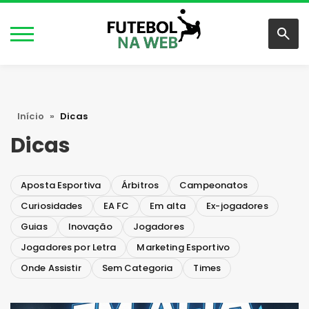
Início
»
Dicas
Dicas
Aposta Esportiva
Árbitros
Campeonatos
Curiosidades
EA FC
Em alta
Ex-jogadores
Guias
Inovação
Jogadores
Jogadores por Letra
Marketing Esportivo
Onde Assistir
Sem Categoria
Times