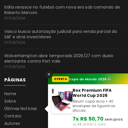
Itália renasce no futebol com nova era sob comando de
Roberto Mancini
07/08/2026
Vasco busca autorização judicial para venda parcial da
SAF e atrai investidores
07/08/2026
Wolverhampton abre temporada 2026/27 com duelo
eletrizante contra Port Vale
07/08/2026
✕
PÁGINAS
OFERTA
Copa do Mundo 2026
Box Premium FIFA
Home
World Cup 2026
Sobre
Álbum capa dura + 40
envelopes de figurinhas
Últimas Notícias
oficiais.
Contato
7x R$ 50,70
sem juros
Autores
ou R$ 354,90 à vista