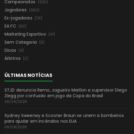
Campeonatos
(2110)
Jogadores
(660)
Ex-jogadores
(76)
EA FC
(60)
Marketing Esportivo
(41)
Sem Categoria
(5)
Dicas
(4)
Árbitros
(3)
ÚLTIMAS NOTÍCIAS
STJD denuncia Remo, zagueiro Marllon e supervisor Diego
Ziegg por confusão em jogo da Copa do Brasil
06/08/2026
Sydney Sweeney e Scooter Braun se unem a bombeiros
para ajudar em incêndios nos EUA
06/08/2026