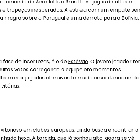
omando de Ancelotti, o Brasil teve jogos de altos e
vas e tropeços inesperados. A estreia com um empate se
ia magra sobre o Paraguai e uma derrota para a Bolívia,
fase de incertezas, é o de
Estêvão
. O jovem jogador t
 muitas vezes carregando a equipe em momentos
tis e criar jogadas ofensivas tem sido crucial, mas ainda
vitórias.
o vitorioso em clubes europeus, ainda busca encontrar a
nhado hexa. A torcida, que já sonhou alto, agora se vê