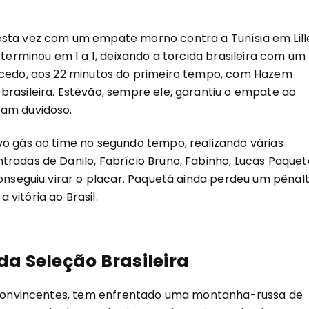
esta vez com um empate morno contra a Tunísia em Lill
 terminou em 1 a 1, deixando a torcida brasileira com um
o cedo, aos 22 minutos do primeiro tempo, com Hazem
brasileira.
Estêvão
, sempre ele, garantiu o empate ao
ram duvidoso.
vo gás ao time no segundo tempo, realizando várias
radas de Danilo, Fabrício Bruno, Fabinho, Lucas Paquet
onseguiu virar o placar. Paquetá ainda perdeu um pênalti
vitória ao Brasil.
a Seleção Brasileira
as convincentes, tem enfrentado uma montanha-russa de