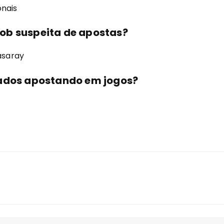
onais
ob suspeita de apostas?
asaray
cados apostando em jogos?