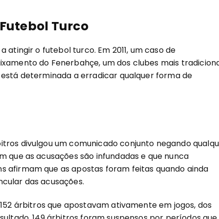
 Futebol Turco
 atingir o futebol turco. Em 2011, um caso de
aixamento do Fenerbahçe, um dos clubes mais tradiciona
 está determinada a erradicar qualquer forma de
bitros divulgou um comunicado conjunto negando qualqu
am que as acusações são infundadas e que nunca
s afirmam que as apostas foram feitas quando ainda
ncular das acusações.
u 152 árbitros que apostavam ativamente em jogos, dos
esultado, 149 árbitros foram suspensos por períodos que