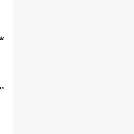
is
er