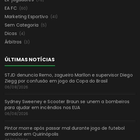
EA FC
(60)
Marketing Esportivo
(41)
Sem Categoria
(5)
Dicas
(4)
Árbitros
(3)
ÚLTIMAS NOTÍCIAS
STJD denuncia Remo, zagueiro Marllon e supervisor Diego
Ziegg por confusão em jogo da Copa do Brasil
06/08/2026
Sydney Sweeney e Scooter Braun se unem a bombeiros
para ajudar em incêndios nos EUA
06/08/2026
Pintor morre após passar mal durante jogo de futebol
amador em Quirinópolis