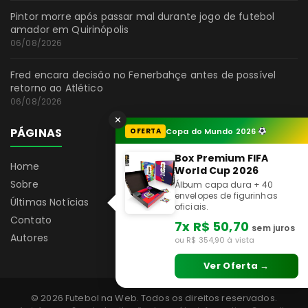
Pintor morre após passar mal durante jogo de futebol
amador em Quirinópolis
06/08/2026
Fred encara decisão no Fenerbahçe antes de possível
retorno ao Atlético
06/08/2026
✕
PÁGINAS
OFERTA
Copa do Mundo 2026
Box Premium FIFA
Home
World Cup 2026
Sobre
Álbum capa dura + 40
envelopes de figurinhas
Últimas Notícias
oficiais.
Contato
7x R$ 50,70
sem juros
Autores
ou R$ 354,90 à vista
Ver Oferta →
© 2026 Futebol na Web. Todos os direitos reservados.