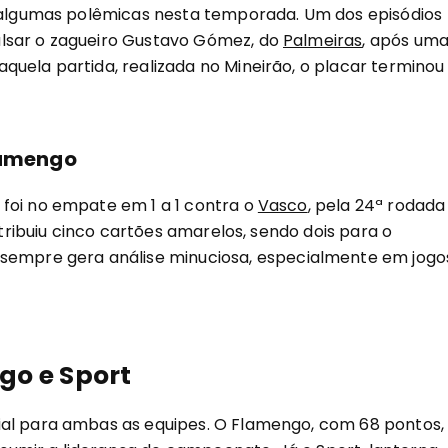
e algumas polêmicas nesta temporada. Um dos episódios
lsar o zagueiro Gustavo Gómez, do
Palmeiras
, após um
Naquela partida, realizada no Mineirão, o placar terminou
lamengo
foi no empate em 1 a 1 contra o
Vasco
, pela 24ª rodada
stribuiu cinco cartões amarelos, sendo dois para o
 sempre gera análise minuciosa, especialmente em jogo
go e Sport
ial para ambas as equipes. O Flamengo, com 68 pontos,