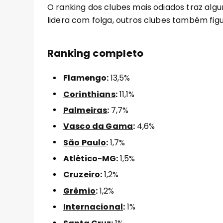
O ranking dos clubes mais odiados traz al
lidera com folga, outros clubes também figura
Ranking completo
Flamengo:
13,5%
Corinthians
:
11,1%
Palmeiras
:
7,7%
Vasco da Gama
:
4,6%
São Paulo
:
1,7%
Atlético-MG:
1,5%
Cruzeiro
:
1,2%
Grêmio
:
1,2%
Internacional
:
1%