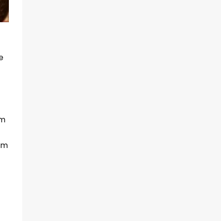
e
om
om