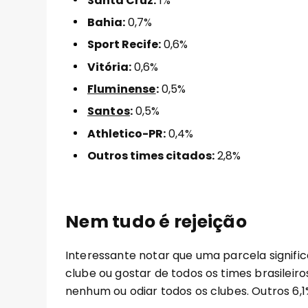
Santa Cruz:
1%
Bahia:
0,7%
Sport Recife:
0,6%
Vitória:
0,6%
Fluminense
:
0,5%
Santos
:
0,5%
Athletico-PR:
0,4%
Outros times citados:
2,8%
Nem tudo é rejeição
Interessante notar que uma parcela signific
clube ou gostar de todos os times brasilei
nenhum ou odiar todos os clubes. Outros 6,