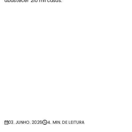
abastecer 210 mil casas.
03. JUNHO. 2026
4. MIN. DE LEITURA