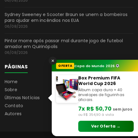
06/08/2026
Sydney Sweeney e Scooter Braun se unem a bombeiros
para ajudar em incêndios nos EUA
06/08/2026
Pintor morre após passar mal durante jogo de futebol
amador em Quirinópolis
06/08/2026
✕
PÁGINAS
OFERTA
Copa do Mundo 2026
Box Premium FIFA
Home
World Cup 2026
Sobre
Álbum capa dura + 40
envelopes de figurinhas
Últimas Notícias
oficiais.
Contato
7x R$ 50,70
sem juros
Autores
ou R$ 354,90 à vista
Ver Oferta →