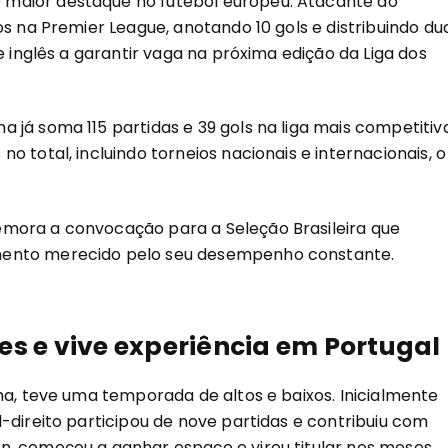
maior destaque no futebol europeu. Atacante do
os na Premier League, anotando 10 gols e distribuindo du
e inglês a garantir vaga na próxima edição da Liga dos
 já soma 115 partidas e 39 gols na liga mais competitiv
 total, incluindo torneios nacionais e internacionais, o
mora a convocação para a Seleção Brasileira que
mento merecido pelo seu desempenho constante.
es e vive experiência em Portugal
ma, teve uma temporada de altos e baixos. Inicialmente
-direito participou de nove partidas e contribuiu com
n, começou a ganhar espaço e virou titular nos meses