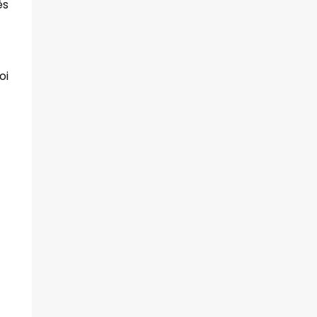
ês
oi