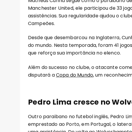
Matheus Cunha segue como o paraibano de 
Manchester United, ele participou de 33 jog
assistências. Sua regularidade ajudou o club
Campeões.
Desde que desembarcou na Inglaterra, Cunha
do mundo. Nesta temporada, foram 41 jogos no
que reforça sua importância no elenco.
Além do sucesso no clube, o atacante come
disputará a
Copa do Mundo
, um reconheci
Pedro Lima cresce no Wolv
Outro paraibano no futebol inglês, Pedro Li
emprestado ao Porto, em Portugal, o lateral
uma assistência. De volta ao Wolverhampto