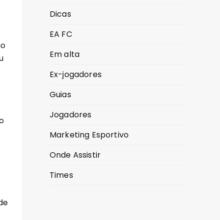
Dicas
EA FC
mo
Em alta
u
Ex-jogadores
Guias
Jogadores
o
Marketing Esportivo
Onde Assistir
Times
de