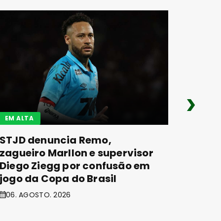
EM ALTA
EM ALT
STJD denuncia Remo,
Sydne
zagueiro Marllon e supervisor
Braun
Diego Ziegg por confusão em
para 
jogo da Copa do Brasil
EUA
06. AGOSTO. 2026
06. AG