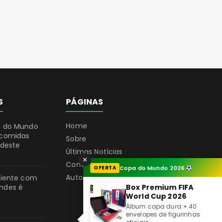
S
PÁGINAS
Home
a do Mundo
 comidas
Sobre
rdeste
Últimas Notícias
✕
Contato
OFERTA
Copa do Mundo 2026
Autores
aciente com
ndes é
Box Premium FIFA
World Cup 2026
Álbum capa dura + 40
envelopes de figurinhas