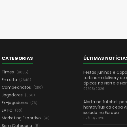
CATEGORIAS
ÚLTIMAS NOTÍCIA
Times
Festas juninas e Cop
(8085)
turbinam delivery de
Em alta
(7648)
típicas no Norte e No
Campeonatos
(2110)
07/08/2026
Jogadores
(660)
Alerta no futebol: p
Ex-jogadores
(76)
hantavírus da cepa A
EA FC
(60)
isolado na Europa
Marketing Esportivo
(41)
07/08/2026
Sem Categoria
(5)