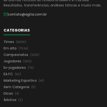
As últimas notícias do futebol brasileiro e mundial.
Resultados, transferências, análises táticas e muito mais.
contato@agita.com.br
CATEGORIAS
Times
(8056)
Em alta
(7624)
Campeonatos
(2105)
Jogadores
(660)
Ex-jogadores
(76)
EA FC
(60)
Marketing Esportivo
(41)
Sem Categoria
(5)
Dicas
(4)
Árbitros
(3)