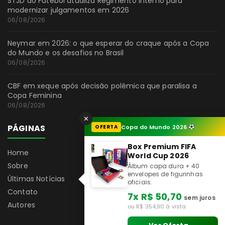
STJD do Futebol atualiza Regimento Interno para
modernizar julgamentos em 2026
06/08/2026
Neymar em 2026: o que esperar do craque após a Copa
do Mundo e os desafios no Brasil
06/08/2026
CBF em xeque após decisão polêmica que paralisa a
Copa Feminina
06/08/2026
✕
PÁGINAS
OFERTA
Copa do Mundo 2026
Box Premium FIFA
Home
World Cup 2026
Sobre
Álbum capa dura + 40
envelopes de figurinhas
Últimas Notícias
oficiais.
Contato
7x R$ 50,70
sem juros
Autores
ou R$ 354,90 à vista