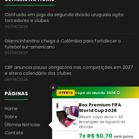
Confusão em jogo da segunda divisão uruguaia agita
torcedores e clubes
09/08/2026
Gianni Infantino chega à Colômbia para fortalecer o
futebol sul-americano
09/08/2026
CBF anuncia pausa obrigatória nas competições em 2027
e altera calendário dos clubes
09/08/2026
✕
PÁGINAS
OFERTA
Copa do Mundo 2026
Box Premium FIFA
Home
World Cup 2026
Sobre
Álbum capa dura + 40
envelopes de figurinhas
Últimas Notícias
oficiais.
Contato
7x R$ 50,70
sem juros