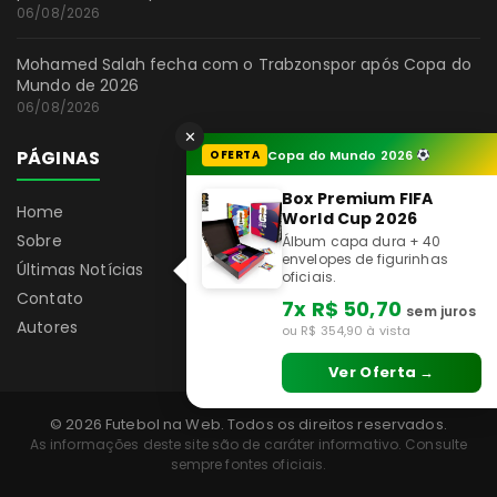
06/08/2026
Mohamed Salah fecha com o Trabzonspor após Copa do
Mundo de 2026
06/08/2026
✕
PÁGINAS
OFERTA
Copa do Mundo 2026
Box Premium FIFA
Home
World Cup 2026
Sobre
Álbum capa dura + 40
envelopes de figurinhas
Últimas Notícias
oficiais.
Contato
7x R$ 50,70
sem juros
Autores
ou R$ 354,90 à vista
Ver Oferta →
© 2026 Futebol na Web. Todos os direitos reservados.
As informações deste site são de caráter informativo. Consulte
sempre fontes oficiais.