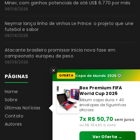
Miner, com ganhos potenciais de até US$ 6.770 por mês
08/08/2026
Neymar lança linha de vinhos Le Prince: o projeto que une
futebol e sabor
08/08/2026
Atacante brasileiro promissor inicia nova fase em
campeonato europeu de peso
08/08/2026
✕
PÁGINAS
OFERTA
Copa do Mundo 2026
Box Premium FIFA
Home
World Cup 2026
Sobre
Álbum capa dura + 40
envelopes de figurinhas
Últimas Notícias
oficiais.
Contato
7x R$ 50,70
sem juros
Autores
ou R$ 354,90 à vista
Ver Oferta →