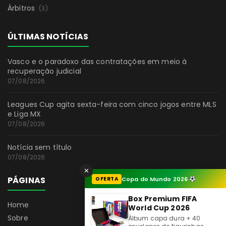
Árbitros
(3)
ÚLTIMAS NOTÍCIAS
Vasco e o paradoxo das contratações em meio à
recuperação judicial
07/08/2026
Leagues Cup agita sexta-feira com cinco jogos entre MLS
e Liga MX
07/08/2026
Notícia sem título
07/08/2026
✕
PÁGINAS
OFERTA
Copa do Mundo 2026
Box Premium FIFA
Home
World Cup 2026
Sobre
Álbum capa dura + 40