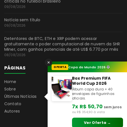
críticas no futebol brasileiro
09/08/2026
Notícia sem título
09/08/2026
Detentores de BTC, ETH e XRP podem acessar
gratuitamente o poder computacional de nuvem da SHR
Miner, com ganhos potenciais de até US$ 6.770 por mês
08/08/2026
✕
PÁGINAS
OFERTA
Copa do Mundo 2026
Box Premium FIFA
Home
World Cup 2026
Sobre
Álbum capa dura + 40
envelopes de figurinhas
Últimas Notícias
oficiais.
Contato
7x R$ 50,70
sem juros
Autores
ou R$ 354,90 à vista
Ver Oferta →