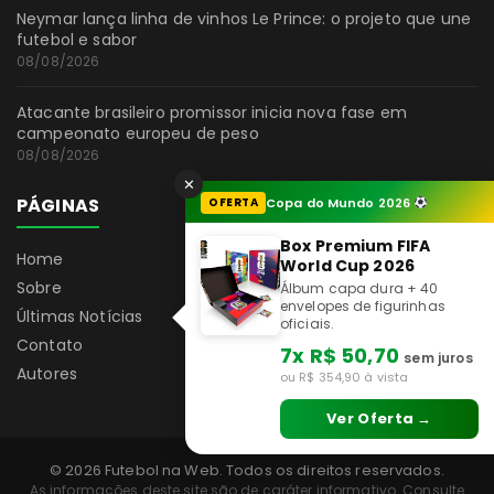
Neymar lança linha de vinhos Le Prince: o projeto que une
futebol e sabor
08/08/2026
Atacante brasileiro promissor inicia nova fase em
campeonato europeu de peso
08/08/2026
✕
PÁGINAS
OFERTA
Copa do Mundo 2026
Box Premium FIFA
Home
World Cup 2026
Sobre
Álbum capa dura + 40
envelopes de figurinhas
Últimas Notícias
oficiais.
Contato
7x R$ 50,70
sem juros
Autores
ou R$ 354,90 à vista
Ver Oferta →
© 2026 Futebol na Web. Todos os direitos reservados.
As informações deste site são de caráter informativo. Consulte