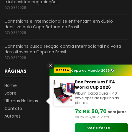
e intensifica negociações
07/08/2026
Corinthians e Internacional se enfrentam em duelo
decisivo pela Copa Betano do Brasil
07/08/2026
Corinthians busca reação contra Internacional na volta
das oitavas da Copa do Brasil
07/08/2026
✕
PÁGINAS
OFERTA
Copa do Mundo 2026
Box Premium FIFA
Home
World Cup 2026
Sobre
Álbum capa dura + 40
envelopes de figurinhas
Últimas Notícias
oficiais.
Contato
7x R$ 50,70
sem juros
Autores
ou R$ 354,90 à vista
Ver Oferta →