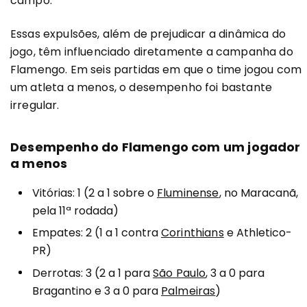
campo.
Essas expulsões, além de prejudicar a dinâmica do
jogo, têm influenciado diretamente a campanha do
Flamengo. Em seis partidas em que o time jogou com
um atleta a menos, o desempenho foi bastante
irregular.
Desempenho do Flamengo com um jogador
a menos
Vitórias: 1 (2 a 1 sobre o
Fluminense
, no Maracanã,
pela 11ª rodada)
Empates: 2 (1 a 1 contra
Corinthians
e Athletico-
PR)
Derrotas: 3 (2 a 1 para
São Paulo
, 3 a 0 para
Bragantino e 3 a 0 para
Palmeiras
)