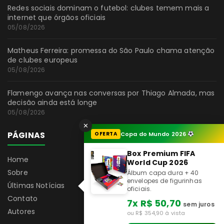
Redes sociais dominam o futebol: clubes temem mais a
internet que órgãos oficiais
05/08/2026
Matheus Ferreira: promessa do São Paulo chama atenção
de clubes europeus
05/08/2026
Flamengo avança nas conversas por Thiago Almada, mas
decisão ainda está longe
05/08/2026
✕
PÁGINAS
OFERTA
Copa do Mundo 2026
Box Premium FIFA
Home
World Cup 2026
Sobre
Álbum capa dura + 40
envelopes de figurinhas
Últimas Notícias
oficiais.
Contato
7x R$ 50,70
sem juros
Autores
ou R$ 354,90 à vista