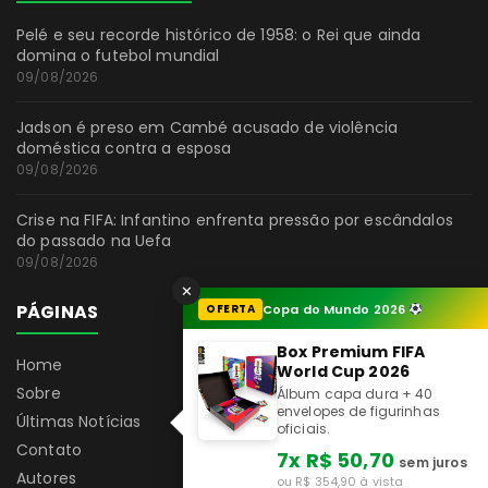
Pelé e seu recorde histórico de 1958: o Rei que ainda
domina o futebol mundial
09/08/2026
Jadson é preso em Cambé acusado de violência
doméstica contra a esposa
09/08/2026
Crise na FIFA: Infantino enfrenta pressão por escândalos
do passado na Uefa
09/08/2026
✕
PÁGINAS
OFERTA
Copa do Mundo 2026
Box Premium FIFA
Home
World Cup 2026
Sobre
Álbum capa dura + 40
envelopes de figurinhas
Últimas Notícias
oficiais.
Contato
7x R$ 50,70
sem juros
Autores
ou R$ 354,90 à vista