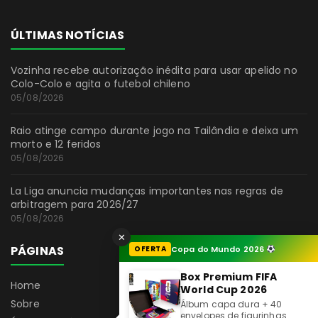
ÚLTIMAS NOTÍCIAS
Vozinha recebe autorização inédita para usar apelido no
Colo-Colo e agita o futebol chileno
05/08/2026
Raio atinge campo durante jogo na Tailândia e deixa um
morto e 12 feridos
05/08/2026
La Liga anuncia mudanças importantes nas regras de
arbitragem para 2026/27
05/08/2026
✕
PÁGINAS
OFERTA
Copa do Mundo 2026
Box Premium FIFA
Home
World Cup 2026
Sobre
Álbum capa dura + 40
envelopes de figurinhas