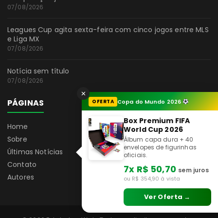
07/08/2026
Leagues Cup agita sexta-feira com cinco jogos entre MLS
e Liga MX
07/08/2026
Notícia sem título
07/08/2026
✕
PÁGINAS
OFERTA
Copa do Mundo 2026
Box Premium FIFA
Home
World Cup 2026
Sobre
Álbum capa dura + 40
envelopes de figurinhas
Últimas Notícias
oficiais.
Contato
7x R$ 50,70
sem juros
Autores
ou R$ 354,90 à vista
Ver Oferta →