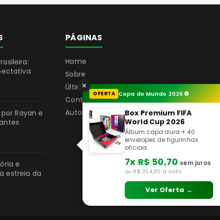
S
PÁGINAS
Home
asileira:
pectativa
Sobre
l
✕
Últimas Notícias
OFERTA
Copa do Mundo 2026 ⚽
Contato
Autores
a por Rayan e
Box Premium FIFA
World Cup 2026
gantes
Álbum capa dura + 40
envelopes de figurinhas
oficiais.
7x R$ 50,70
sem juros
ória e
ou R$ 354,90 à vista
 estreia da
Ver Oferta →