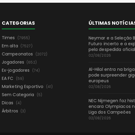
CATEGORIAS
ÚLTIMAS NOTÍCIA
Times
Neymar e a Seleção Br
(7955)
Futuro incerto e a ex
Em alta
(7527)
pela despedida oficia
Campeonatos
(2072)
02/08/2026
Jogadores
(652)
Al-Hilal entra na brig
Ex-jogadores
(74)
pode surpreender gi
EA FC
(59)
europeus
Marketing Esportivo
(41)
02/08/2026
Sem Categoria
(5)
NEC Nijmegen faz hist
Dicas
(4)
encara Olympiacos na
Árbitros
(3)
Liga dos Campeões
02/08/2026