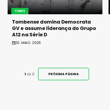
TIMES
Tombense domina Democrata
GV e assume liderança do Grupo
A12 na Série D
20. MAIO. 2026
1
de 8
PRÓXIMA PÁGINA