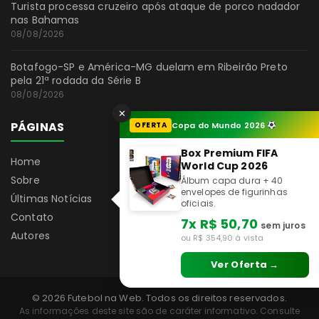
Turista processa cruzeiro após ataque de porco nadador
nas Bahamas
08/08/2026
Botafogo-SP e América-MG duelam em Ribeirão Preto
pela 21ª rodada da Série B
08/08/2026
✕
PÁGINAS
OFERTA
Copa do Mundo 2026
Box Premium FIFA
Home
World Cup 2026
Sobre
Álbum capa dura + 40
envelopes de figurinhas
Últimas Notícias
oficiais.
Contato
7x R$ 50,70
sem juros
Autores
ou R$ 354,90 à vista
Ver Oferta →
© 2026 Futebol na Web. Todos os direitos reservados.
As informações deste site são de caráter informativo. Consulte