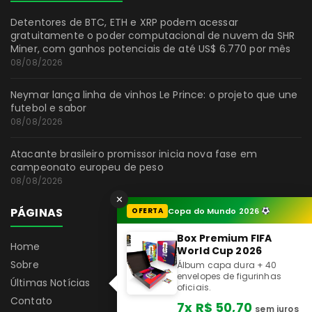
Detentores de BTC, ETH e XRP podem acessar
gratuitamente o poder computacional de nuvem da SHR
Miner, com ganhos potenciais de até US$ 6.770 por mês
08/08/2026
Neymar lança linha de vinhos Le Prince: o projeto que une
futebol e sabor
08/08/2026
Atacante brasileiro promissor inicia nova fase em
campeonato europeu de peso
08/08/2026
✕
PÁGINAS
OFERTA
Copa do Mundo 2026
Box Premium FIFA
Home
World Cup 2026
Sobre
Álbum capa dura + 40
envelopes de figurinhas
Últimas Notícias
oficiais.
Contato
7x R$ 50,70
sem juros