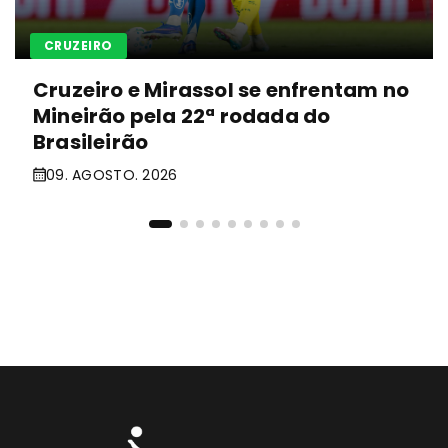
CRUZEIRO
Cruzeiro e Mirassol se enfrentam no
Mineirão pela 22ª rodada do
Brasileirão
09. AGOSTO. 2026